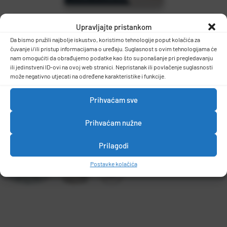
Upravljajte pristankom
Da bismo pružili najbolje iskustvo, koristimo tehnologije poput kolačića za
čuvanje i/ili pristup informacijama o uređaju. Suglasnost s ovim tehnologijama će
nam omogućiti da obrađujemo podatke kao što su ponašanje pri pregledavanju
ili jedinstveni ID-ovi na ovoj web stranici. Nepristanak ili povlačenje suglasnosti
može negativno utjecati na određene karakteristike i funkcije.
Prihvaćam sve
Prihvaćam nužne
Prilagodi
Postavke kolačića