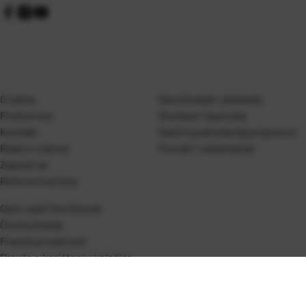
O nama
Naručivanje i plaćanje
Poslovnice
Dostava i isporuka
Kontakt
Naćini podnošenja prigovora
Radno vrijeme
Povrati i reklamacije
Zaposli se
Referentna lista
Opći uvjeti korištenja
Česta pitanja
Pravila privatnosti
Pravila o korištenju kolačića
Katalog
Politika kvalitete