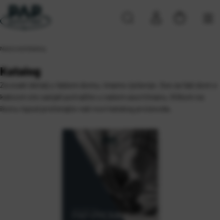
Naslovna
\
Katalog
Katalog
Za svaki detalj u Vašem domu, imamo rješenje. Sve za Vaš dom o
kakvom ste sanjali potražite u našem asortimanu.
Klikom na
ikonu ispod prelistajte naš novi katalog proizvoda.