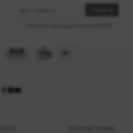
e-mail
Prijavite se
adresa
Prihvaćam opće uvjete korištenja (GDPR)
*
O nama
Naručivanje i plaćanje