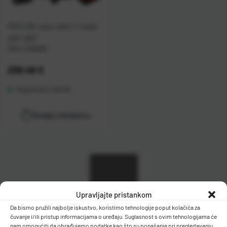
PROLINE Laser zeleni 4 zrake,
25M, 360°
Šifra:
1308005
Cijena:
239,46 €
Raspoloživo odmah
Dodaj u košaricu
Upravljajte pristankom
Filteri
Da bismo pružili najbolje iskustvo, koristimo tehnologije poput kolačića za
čuvanje i/ili pristup informacijama o uređaju. Suglasnost s ovim tehnologijama će
nam omogućiti da obrađujemo podatke kao što su ponašanje pri pregledavanju