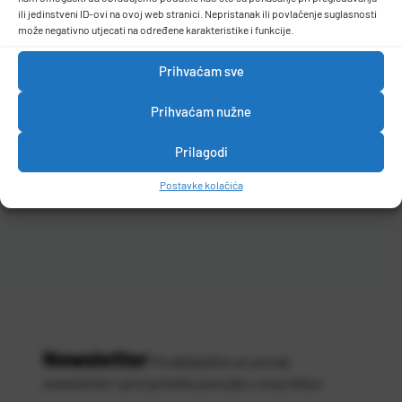
ili jedinstveni ID-ovi na ovoj web stranici. Nepristanak ili povlačenje suglasnosti
može negativno utjecati na određene karakteristike i funkcije.
Prihvaćam sve
Prihvaćam nužne
Prilagodi
Postavke kolačića
Newsletter
Predbilježite se za naš
newsletter i prvi primite ponude u svoj inbox
Vaša
*