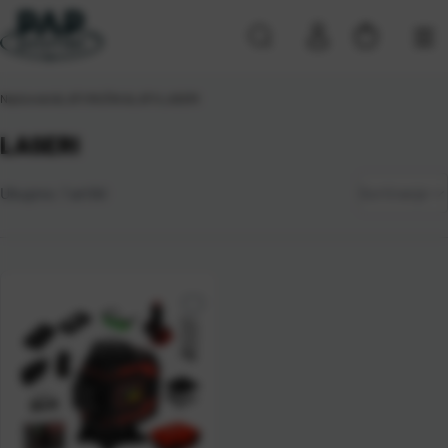
Naslovna
\
ALATI
\
RUČNI ALATI
\
LASERI
LASERI
Zadano
Ukupno:
1
artikl
Sortiranje
Najviša
cijena
Najniža
cijena
Naziv A-
Z
Naziv Z-
A