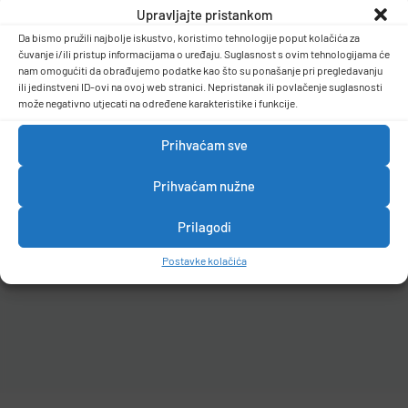
Upravljajte pristankom
Da bismo pružili najbolje iskustvo, koristimo tehnologije poput kolačića za
čuvanje i/ili pristup informacijama o uređaju. Suglasnost s ovim tehnologijama će
nam omogućiti da obrađujemo podatke kao što su ponašanje pri pregledavanju
ili jedinstveni ID-ovi na ovoj web stranici. Nepristanak ili povlačenje suglasnosti
Filteri
može negativno utjecati na određene karakteristike i funkcije.
Prihvaćam sve
Prihvaćam nužne
Prilagodi
Postavke kolačića