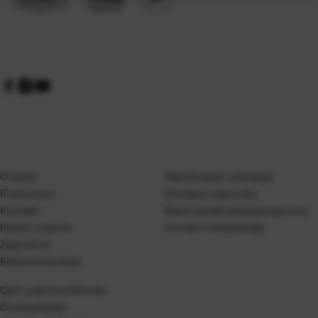
O nama
Naručivanje i plaćanje
Poslovnice
Dostava i isporuka
Kontakt
Naćini podnošenja prigovora
Radno vrijeme
Povrati i reklamacije
Zaposli se
Referentna lista
Opći uvjeti korištenja
Česta pitanja