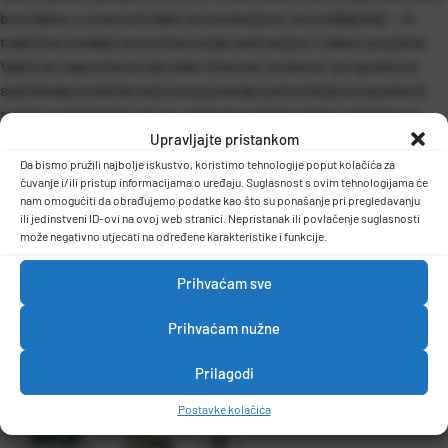
broj dana, u ovisnosti kako je postavljeno na uređajima); – ili
trajni (na uređaju korisnika ostaju pohranjeni i nakon posjeta).
Važno je napomenuti da naše Internet stranice i programi ne
sadržavaju kolačiće koji omogućavaju pokretanje programa ili
nečije postavljanje virusa, malwarea ili bilo kojeg neželjenog
programa na Vaš uređaj. O sigurnosti upotrebe kolačića brinete
Upravljajte pristankom
se Vi standardnim metodama. Na identičan način brinemo se mi
Da bismo pružili najbolje iskustvo, koristimo tehnologije poput kolačića za
čuvanje i/ili pristup informacijama o uređaju. Suglasnost s ovim tehnologijama će
da se virusi, malwarei ili bilo koji neželjeni program ne nađe na
nam omogućiti da obrađujemo podatke kao što su ponašanje pri pregledavanju
našim Internet stranicama ili programu.
ili jedinstveni ID-ovi na ovoj web stranici. Nepristanak ili povlačenje suglasnosti
može negativno utjecati na određene karakteristike i funkcije.
Prihvaćam sve
Prihvaćam nužne
Prilagodi
Postavke kolačića