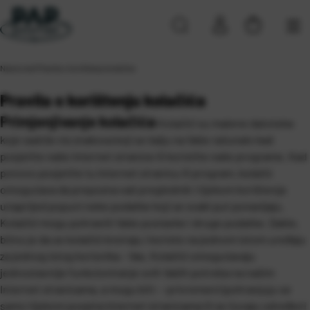
Naslovna
\
Pravila o korištenju kolačića
Pravila o korištenju kolačića
Primjenjivanje kolačića
Kolačići su malene datoteka
koje sadrže niz znakova koji se šalju na Vaše računalo kad
posjetite naše Internet stranice ili koristite naše programe. Kad
ponovo posjetite tu Internet stranicu ili program, kolačić
omogućava da prepozna vaš preglednik i tijekom korištenja
unaprijed popuni neke podatke koji se svaki put ponavljaju.
Kolačići mogu pohraniti Vaše postavke i druge podatke. Dakle,
bitno je da se kolačići kreiraju i koriste na jednom istom uređaju
za jednog istog korisnika – Vas. Kolačići omogućavaju
jednostavnije funkcioniranje svih Vaših potreba na našim
Internet stranicama, a mogu biti: – privremeni (pohranjuju se
samo tijekom posjeta Internet stranicama ili se čuvaju određeni