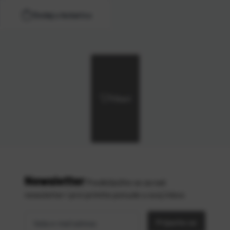
Dodaj u košaricu
Filteri
Newsletter
Predbilježite se za naš
newsletter i prvi primite ponude u svoj inbox
Vaša
*
e-mail
Prijavite se
adresa