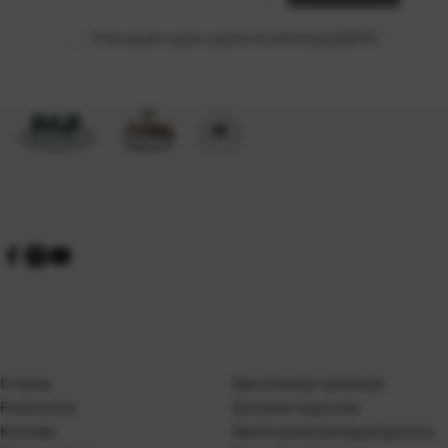
Prihvaćam opće uvjete korištenja (GDPR)
*
O nama
Naručivanje i plaćanje
Poslovnice
Dostava i isporuka
Kontakt
Naćini podnošenja prigovora