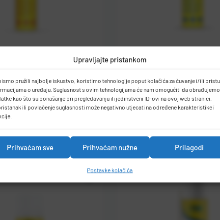
U FIX-P 750ML FAST FIX
TKK - PU Pjena M W&D 750
Upravljajte pristankom
Šifra:
0833068
bismo pružili najbolje iskustvo, koristimo tehnologije poput kolačića za čuvanje i/ili prist
ormacijama o uređaju. Suglasnost s ovim tehnologijama će nam omogućiti da obrađujemo
atke kao što su ponašanje pri pregledavanju ili jedinstveni ID-ovi na ovoj web stranici.
Cijena:
8,21 €
ristanak ili povlačenje suglasnosti može negativno utjecati na određene karakteristike i
l
=
10,95 €
kcije.
o odmah
Raspoloživo odmah
Prihvaćam sve
Prihvaćam nužne
Prilagodi
Postavke kolačića