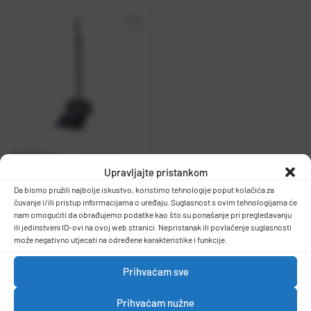
WURTH
WU - Lopatica za
Upravljajte pristankom
smeće s 2 drške + metlica
Šifra:
0801853
Da bismo pružili najbolje iskustvo, koristimo tehnologije poput kolačića za
čuvanje i/ili pristup informacijama o uređaju. Suglasnost s ovim tehnologijama će
nam omogućiti da obrađujemo podatke kao što su ponašanje pri pregledavanju
Cijena:
8,26 €
ili jedinstveni ID-ovi na ovoj web stranici. Nepristanak ili povlačenje suglasnosti
može negativno utjecati na određene karakteristike i funkcije.
Raspoloživo odmah
Prihvaćam sve
Dodaj u košaricu
Prihvaćam nužne