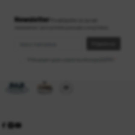
Newsletter
Predbilježite se za naš
newsletter i prvi primite ponude u svoj inbox
Vaša
*
e-mail
Prijavite se
adresa
Prihvaćam opće uvjete korištenja (GDPR)
*