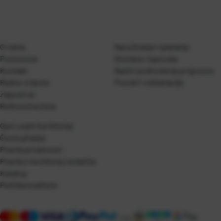
O nama
Naručivanje i plaćanje
Poslovnice
Dostava i isporuka
Kontakt
Naćini podnošenja prigovora
Radno vrijeme
Povrati i reklamacije
Zaposli se
Referentna lista
Opći uvjeti korištenja
Česta pitanja
Pravila privatnosti
Pravila o korištenju kolačića
Katalog
Politika kvalitete