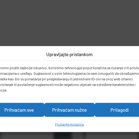
Upravljajte pristankom
bismo pružili najbolje iskustvo, koristimo tehnologije poput kolačića za čuvanje i/ili prist
ormacijama o uređaju. Suglasnost s ovim tehnologijama će nam omogućiti da obrađujemo
atke kao što su ponašanje pri pregledavanju ili jedinstveni ID-ovi na ovoj web stranici.
ristanak ili povlačenje suglasnosti može negativno utjecati na određene karakteristike i
kcije.
Prihvaćam sve
Prihvaćam nužne
Prilagodi
Postavke kolačića