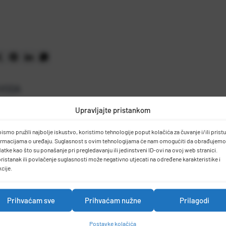
VODA
0,83 kg
Upravljajte pristankom
Čekić
bismo pružili najbolje iskustvo, koristimo tehnologije poput kolačića za čuvanje i/ili prist
ormacijama o uređaju. Suglasnost s ovim tehnologijama će nam omogućiti da obrađujemo
KOŽUL
atke kao što su ponašanje pri pregledavanju ili jedinstveni ID-ovi na ovoj web stranici.
ristanak ili povlačenje suglasnosti može negativno utjecati na određene karakteristike i
kcije.
Prihvaćam sve
Prihvaćam nužne
Prilagodi
Postavke kolačića