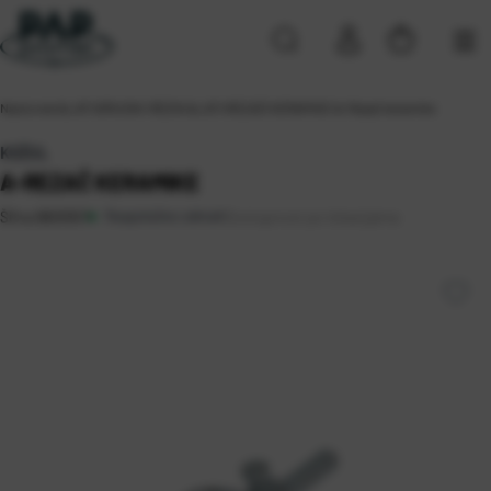
Naslovna
\
ALATI
\
BRUSNI I REZNI ALATI
\
REZAČI KERAMIKE
\
A-Rezač keramike
KOŽUL
A-REZAČ KERAMIKE
Raspoloživo odmah
Dostupnost po lokacijama
Šifra:
0803057
Sveta Nedelja (1)
Zagreb (2)