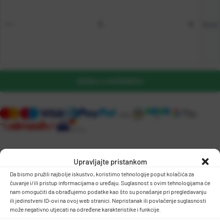
kom
DODAJ U KOŠARICU
Upravljajte pristankom
Da bismo pružili najbolje iskustvo, koristimo tehnologije poput kolačića za
čuvanje i/ili pristup informacijama o uređaju. Suglasnost s ovim tehnologijama će
OPIS PROIZVODA
nam omogućiti da obrađujemo podatke kao što su ponašanje pri pregledavanju
ili jedinstveni ID-ovi na ovoj web stranici. Nepristanak ili povlačenje suglasnosti
može negativno utjecati na određene karakteristike i funkcije.