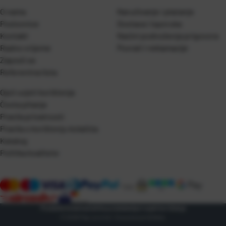
O nama
Naručivanje i plaćanje
Poslovnice
Dostava i isporuka
Kontakt
Naćini podnošenja prigovora
Radno vrijeme
Povrati i reklamacije
Zaposli se
Referentna lista
Opći uvjeti korištenja
Česta pitanja
Pravila privatnosti
Pravila o korištenju kolačića
Katalog
Politika kvalitete
Postavke kolačića
Zaštita podataka
Opći uvjeti korištenja
© 2026 Pap-promet. Sva prava pridržana.