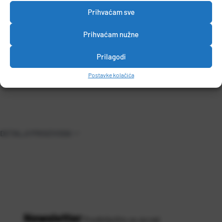
Prihvaćam sve
Rezač keramike
-raspon reza 30min/mm-90max/mm
Prihvaćam nužne
-težina 0,1kg
Prilagodi
Rašpa za obradu keramičkih ploča, jednostavna zamjena oštrice,
tijelo od umjetnog materijala.
Postavke kolačića
DETALJI PROIZVODA
Newsletter
Predbilježite se za naš