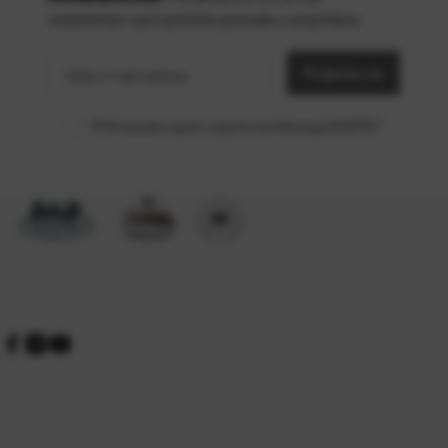
newsletter i prvi primite ponude u svoj inbox
Vaša
*
e-mail
Prijavite se
adresa
Prihvaćam opće uvjete korištenja (GDPR)
*