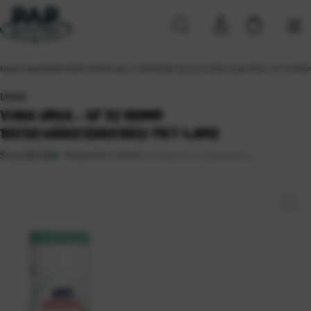
Naslovna
\
GRAĐEVINSKI MATERIJALI
\
TERMOIZOLACIJA
\
VUNA
\
Vuna URSA – SF 32 100
URSA
VUNA URSA – SF 32 100MM
18X1X(4000X1200X100)/ PKT 4,8M2
Raspoloživo odmah
Dostupnost po lokacijama
Šifra:
0201159
Koprivnica
Rijeka 2
Solin
Sveta Nedelja (24)
Zagreb (13)