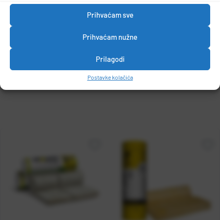
1 m2 = 3,15 kg
Prihvaćam sve
30kg/m3
Prihvaćam nužne
Prilagodi
DETALJI PROIZVODA
Postavke kolačića