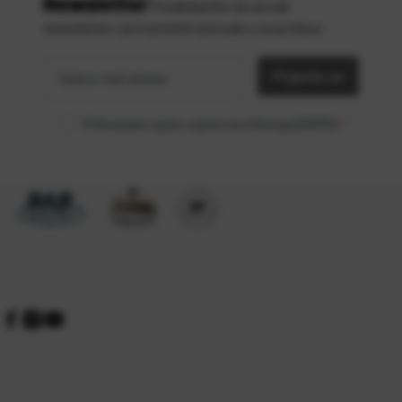
Newsletter
Predbilježite se za naš
newsletter i prvi primite ponude u svoj inbox
Vaša
*
e-mail
Prijavite se
adresa
Prihvaćam opće uvjete korištenja (GDPR)
*