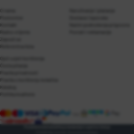
O nama
Naručivanje i plaćanje
Poslovnice
Dostava i isporuka
Kontakt
Naćini podnošenja prigovora
Radno vrijeme
Povrati i reklamacije
Zaposli se
Referentna lista
Opći uvjeti korištenja
Česta pitanja
Pravila privatnosti
Pravila o korištenju kolačića
Katalog
Politika kvalitete
Postavke kolačića
Zaštita podataka
Opći uvjeti korištenja
© 2026 Pap-promet. Sva prava pridržana.