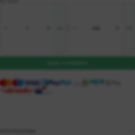
m2
=
10,81 €
rol
=
m2
DODAJ U KOŠARICU
OPIS PROIZVODA