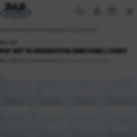
Naslovna
\
3D PANELI
\
PAP Art 3D dekorativni zidni paneli Choko
PAP ART
PAP ART 3D DEKORATIVNI ZIDNI PANELI CHOKO
Raspoloživo odmah
Dostupnost po lokacijama
Šifra:
1001014
Rijeka 2 (2)
Sveta Nedelja (82)
Zagreb