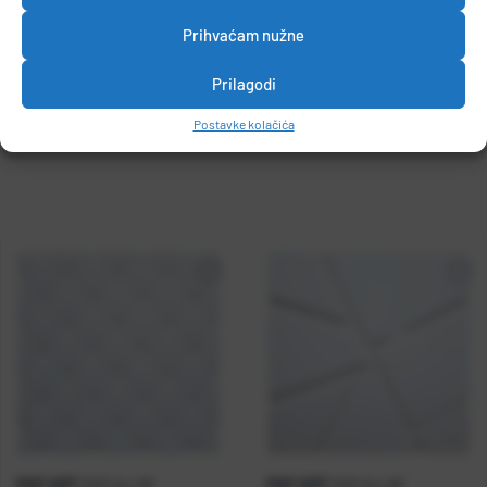
Prihvaćam nužne
Prilagodi
DETALJI PROIZVODA
Postavke kolačića
PAP ART
PAP ART
PAP Art 3D
PAP Art 3D