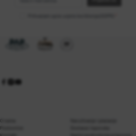
Prihvaćam opće uvjete korištenja (GDPR)
*
O nama
Naručivanje i plaćanje
Poslovnice
Dostava i isporuka
Kontakt
Naćini podnošenja prigovora