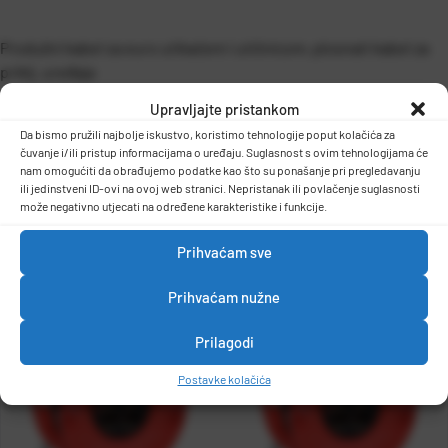
Produžni kabel sa euro utikačem i utičnicom, plosnati kabel za
priklj. uređaja
Upravljajte pristankom
Da bismo pružili najbolje iskustvo, koristimo tehnologije poput kolačića za
čuvanje i/ili pristup informacijama o uređaju. Suglasnost s ovim tehnologijama će
nam omogućiti da obrađujemo podatke kao što su ponašanje pri pregledavanju
ili jedinstveni ID-ovi na ovoj web stranici. Nepristanak ili povlačenje suglasnosti
DETALJI PROIZVODA
može negativno utjecati na određene karakteristike i funkcije.
Prihvaćam sve
Prihvaćam nužne
Prilagodi
Postavke kolačića