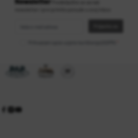
Newsletter
Predbilježite se za naš
newsletter i prvi primite ponude u svoj inbox
Vaša
*
e-mail
Prijavite se
adresa
Prihvaćam opće uvjete korištenja (GDPR)
*