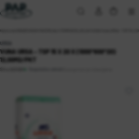
Naslovna
\
GRAĐEVINSKI MATERIJALI
\
TERMOIZOLACIJA
\
VUNA
\
Vuna URSA – TSP 15 x 2
URSA
VUNA URSA – TSP 15 X 20 X (1000*600*20)
12,00M2/PKT
Raspoloživo odmah
Dostupnost po lokacijama
Šifra:
0201081
Sveta Nedelja (19)
Zagreb (5)