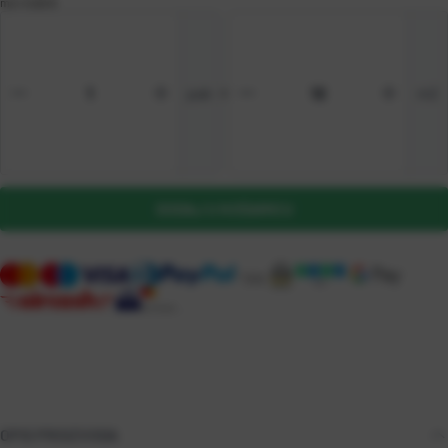
m2
=
5,82 €
pak
=
m2
DODAJ U KOŠARICU
OPIS PROIZVODA