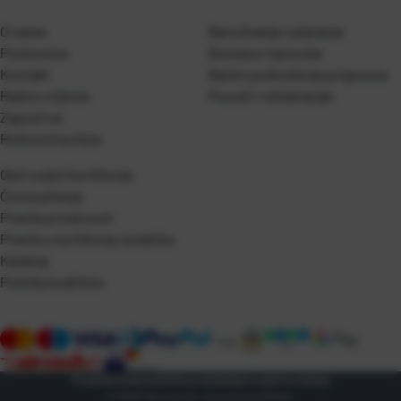
O nama
Naručivanje i plaćanje
Poslovnice
Dostava i isporuka
Kontakt
Naćini podnošenja prigovora
Radno vrijeme
Povrati i reklamacije
Zaposli se
Referentna lista
Opći uvjeti korištenja
Česta pitanja
Pravila privatnosti
Pravila o korištenju kolačića
Katalog
Politika kvalitete
Postavke kolačića
Zaštita podataka
Opći uvjeti korištenja
© 2026 Pap-promet. Sva prava pridržana.