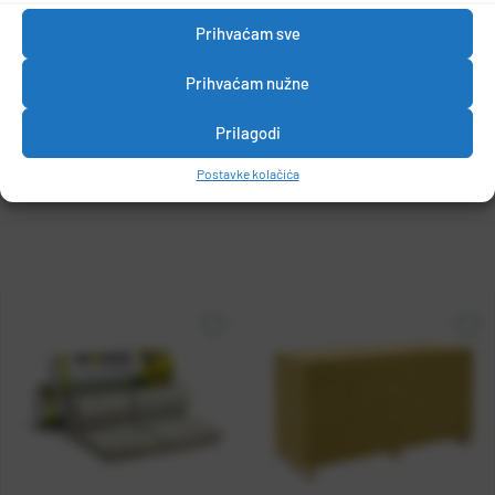
Bruto težina/pak = 17,14 kg
Prihvaćam sve
1 m2 = 1,428 kg
Prihvaćam nužne
Prilagodi
DETALJI PROIZVODA
Postavke kolačića