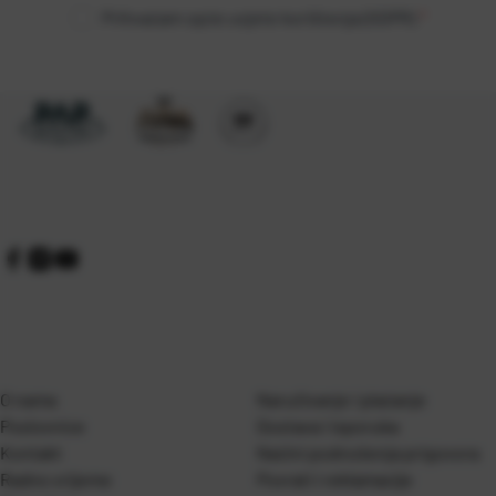
Prihvaćam opće uvjete korištenja (GDPR)
*
O nama
Naručivanje i plaćanje
Poslovnice
Dostava i isporuka
Kontakt
Naćini podnošenja prigovora
Radno vrijeme
Povrati i reklamacije