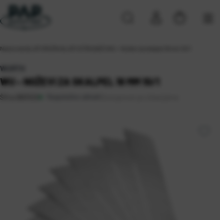
Naslovna
\
ALATI
\
RUČNI ALATI
\
STRUGAČI
\
WU – Noževi za skalpel 18 mm 10/1
WURTH
WU – NOŽEVI ZA SKALPEL 18 MM 10/1
Raspoloživo odmah
Dostupnost po lokacijama
Šifra:
0801532
Sveta Nedelja (3)
Zagreb (28)