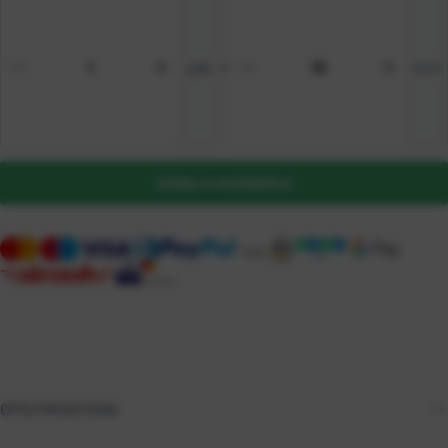
pak
=
kom
DODAJ U KOŠARICU
OPIS PROIZVODA