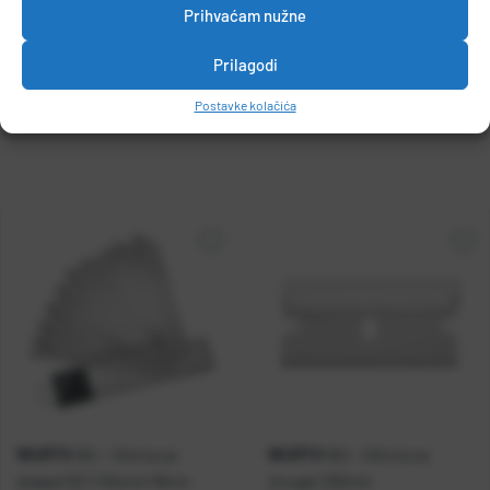
Prihvaćam nužne
Prilagodi
DETALJI PROIZVODA
Postavke kolačića
WURTH
WURTH
WU - Oštrica za
WU - Oštrica za
skalpel SET (10kom) 18mm
strugač 260mm