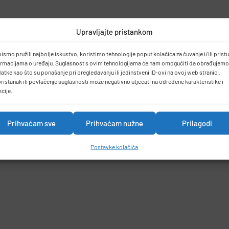
Upravljajte pristankom
bismo pružili najbolje iskustvo, koristimo tehnologije poput kolačića za čuvanje i/ili prist
ormacijama o uređaju. Suglasnost s ovim tehnologijama će nam omogućiti da obrađujemo
atke kao što su ponašanje pri pregledavanju ili jedinstveni ID-ovi na ovoj web stranici.
ristanak ili povlačenje suglasnosti može negativno utjecati na određene karakteristike i
kcije.
Prihvaćam sve
Prihvaćam nužne
Prilagodi
Postavke kolačića