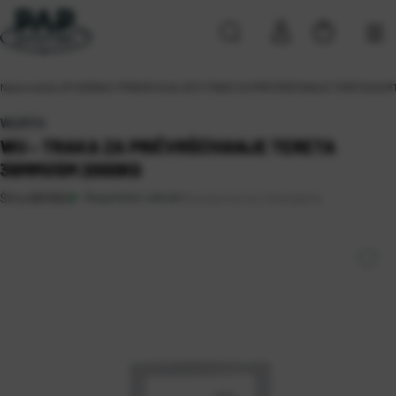
Naslovna
\
ALATI
\
DODACI I PRIBOR ZA ALATE
\
TRAKE ZA PRIČVRŠĆIVANJE TERETA (GUR
WURTH
WU – TRAKA ZA PRIČVRŠĆIVANJE TERETA
38MMX5M 2000KG
Raspoloživo odmah
Dostupnost po lokacijama
Šifra:
0801662
Sveta Nedelja (3)
Zagreb (5)