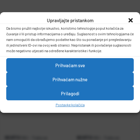
Wurth traka za pričvršćivanje tereta
Upravljajte pristankom
Da bismo pružili najbolje iskustvo, koristimo tehnologije poput kolačića za
38mmx5m
DETALJI PROIZVODA
čuvanje i/ili pristup informacijama o uređaju. Suglasnost s ovim tehnologijama će
nam omogućiti da obrađujemo podatke kao što su ponašanje pri pregledavanju
ili jedinstveni ID-ovi na ovoj web stranici. Nepristanak ili povlačenje suglasnosti
može negativno utjecati na određene karakteristike i funkcije.
Prihvaćam sve
Prihvaćam nužne
Prilagodi
Postavke kolačića
WURTH
WURTH
WU - Traka za
WU - Traka za