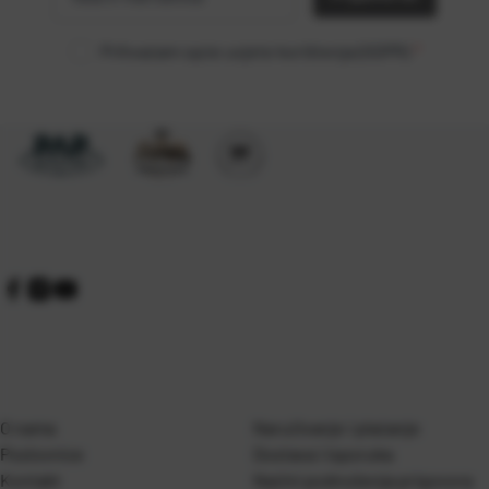
Prihvaćam opće uvjete korištenja (GDPR)
*
O nama
Naručivanje i plaćanje
Poslovnice
Dostava i isporuka
Kontakt
Naćini podnošenja prigovora