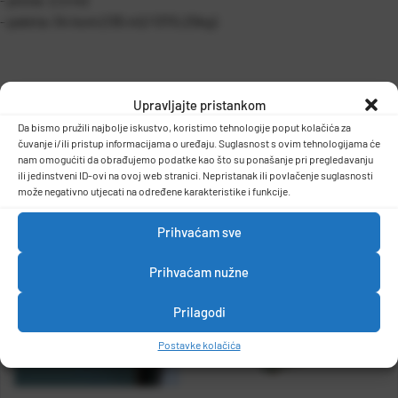
- paleta: 54 kom (135 m2/1370,25kg)
Upravljajte pristankom
Da bismo pružili najbolje iskustvo, koristimo tehnologije poput kolačića za
čuvanje i/ili pristup informacijama o uređaju. Suglasnost s ovim tehnologijama će
DETALJI PROIZVODA
nam omogućiti da obrađujemo podatke kao što su ponašanje pri pregledavanju
ili jedinstveni ID-ovi na ovoj web stranici. Nepristanak ili povlačenje suglasnosti
može negativno utjecati na određene karakteristike i funkcije.
Prihvaćam sve
Prihvaćam nužne
Prilagodi
Postavke kolačića