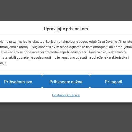
Upravljajte pristankom
bismo pružili najbolje iskustvo, koristimo tehnologije poput kolačića za čuvanje i/ili prist
ormacijama o uređaju. Suglasnost s ovim tehnologijama će nam omogućiti da obrađujemo
atke kao što su ponašanje pri pregledavanju ili jedinstveni ID-ovi na ovoj web stranici.
ristanak ili povlačenje suglasnosti može negativno utjecati na određene karakteristike i
kcije.
Prihvaćam sve
Prihvaćam nužne
Prilagodi
Postavke kolačića