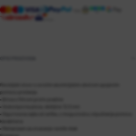
OPIS PROIZVODA
Revizijski otvor s cvrstim aluminijskim okvirom spojenim
pomocu prešanja
• Brtva s filtrom protiv prašine
• Vodootporna ploca, debljine 12,5 mm
• Sigurnosna sajla od celika, s mogucnošcu otpuštanja pomocu
karabinera
• Mehanizam za otvaranje na klik-klak
Primjena