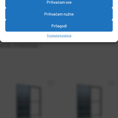
pakiranje: 28 kom
Prihvaćam sve
• B8080EA – 80 x 80 cm – pakiranje: 2 kom – transportno
Prihvaćam nužne
pakiranje: 28 kom
Prilagodi
Postavke kolačića
DETALJI PROIZVODA