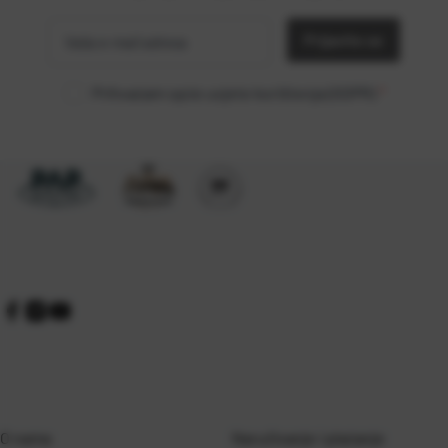
e-mail
Prijavite se
adresa
Prihvaćam opće uvjete korištenja (GDPR)
*
O nama
Naručivanje i plaćanje