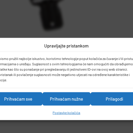
Upravljajte pristankom
bismo pružili najbolje iskustvo, koristimo tehnologije poput kolačića za čuvanje i/ili prist
ormacijama o uređaju. Suglasnost s ovim tehnologijama će nam omogućiti da obrađujemo
atke kao što su ponašanje pri pregledavanju ili jedinstveni ID-ovi na ovoj web stranici.
ristanak ili povlačenje suglasnosti može negativno utjecati na određene karakteristike i
tan) osiguravaju udobno prianjanje bez
kcije.
stezanja. Imaju metalne kopče
e.
Prihvaćam sve
Prihvaćam nužne
Prilagodi
va konstrukcija. Čvrst materijal.
i.
Postavke kolačića