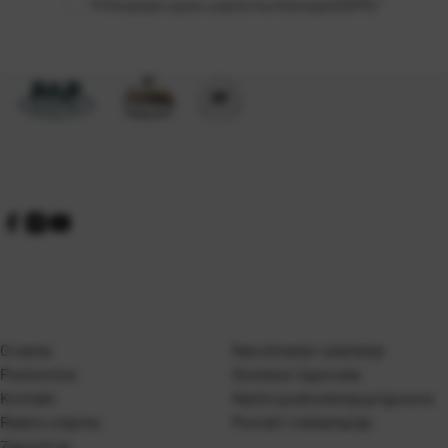
Prihvaćam opće uvjete korištenja (GDPR)
*
O nama
Naručivanje i plaćanje
Poslovnice
Dostava i isporuka
Kontakt
Naćini podnošenja prigovora
Radno vrijeme
Povrati i reklamacije
Zaposli se