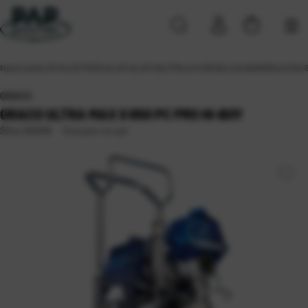
Naslovna
\
ALATI
\
ELEKTRIČNI ALATI
\
ALATI NA STRUJU
\
UREĐAJI ZA NANOŠENJE BOJ
GRACO
GRACO ULTRA MAX II 650 PC PRO HI-BOY
Dostupno na upit
Šifra:
1201016