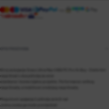
OPIS PROIZVODA
Stroj za bojanje Graco Ultra Max II 650 PC Pro Hi-Boy - Električni
raspršivač s dva pištolja za veće
stambene i komercijalne projekte. Performanse velikog
raspršivača, a mobilnost srednjeg raspršivača.
Mogućnost spajanja 2 pištolja za brži rad
Jedna osoba ga može premještati