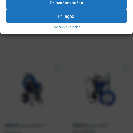
Prihvaćam nužne
Prilagodi
DETALJI PROIZVODA
Postavke kolačića
GRACO
GRACO
Graco MARK X
Graco GX21
Šifra:
1201002
Standard