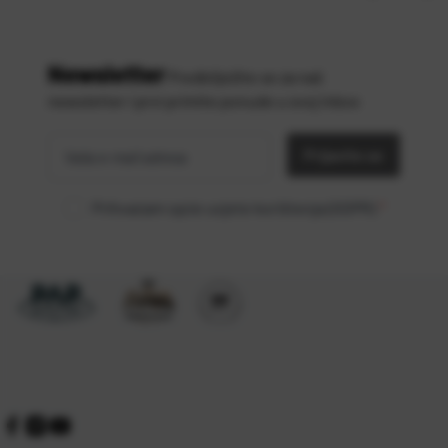
Newsletter
Predbilježite se za naš
newsletter i prvi primite ponude u svoj inbox
Vaša
*
e-mail
Prijavite se
adresa
Prihvaćam opće uvjete korištenja (GDPR)
*