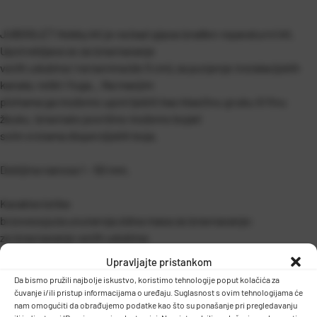
JUBOGLET Hobby kit je na bazi gipsa izrađen reparaturni kit.
Upotrebljava se za izravnavanje
većih udubina i neravnina (do 5 cm), za punjenje instalacijskih
kanala, reški i fuga... Na manjim
plohama ga možemo upotrijebiti kao klasičnu grubu ili finu
žbuku. Izravnate površine možemo bojati
svim vrstama disperzijskih boja.
Debljina nanosa 1 – 50 mm.
Karakteristike
brzovezujuća unutarnja zidna masa za izravnavanje;
za izravnavanje većih udubina;
jednostavno nanošenje;
Upravljajte pristankom
EN 13279.
Da bismo pružili najbolje iskustvo, koristimo tehnologije poput kolačića za
čuvanje i/ili pristup informacijama o uređaju. Suglasnost s ovim tehnologijama će
Potrošnja
nam omogućiti da obrađujemo podatke kao što su ponašanje pri pregledavanju