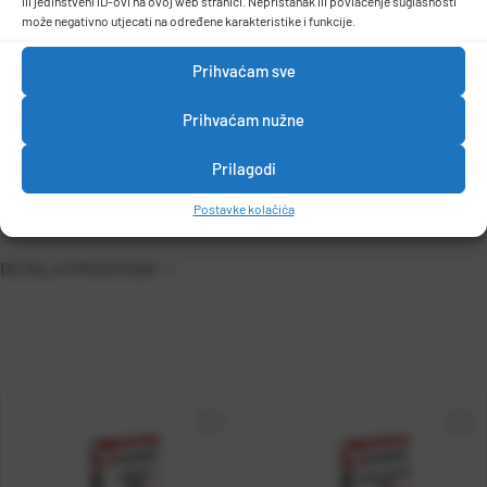
ili jedinstveni ID-ovi na ovoj web stranici. Nepristanak ili povlačenje suglasnosti
može negativno utjecati na određene karakteristike i funkcije.
1,1 kg/m2 za sloj debljine 1 mm
Prihvaćam sve
Pakiranje
Prihvaćam nužne
Vreća 2 kg, 15 kg
Prilagodi
Postavke kolačića
DETALJI PROIZVODA