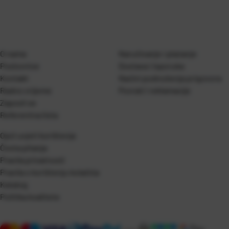
O nama
Naručivanje i plaćanje
Poslovnice
Dostava i isporuka
Kontakt
Naćini podnošenja prigovora
Radno vrijeme
Povrati i reklamacije
Zaposli se
Referentna lista
Opći uvjeti korištenja
Česta pitanja
Pravila privatnosti
Pravila o korištenju kolačića
Katalog
Politika kvalitete