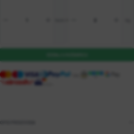
kom
=
kg
DODAJ U KOŠARICU
OPIS PROIZVODA