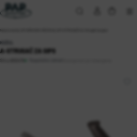
Naslovna
\
ALATI
\
BRUSNI I REZNI ALATI
\
STRUGAČI
\
A-Strugač za gips
KOŽUL
A-STRUGAČ ZA GIPS
Raspoloživo odmah
Dostupnost po lokacijama
Šifra:
0805078
Koprivnica
Rijeka 2
Solin (1)
Sveta Nedelja (5)
Zagreb (8)