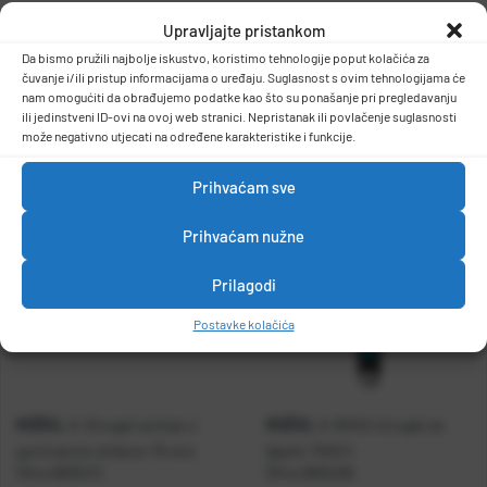
Upravljajte pristankom
Strugač za gips
-težina:0,408kg
DETALJI PROIZVODA
Da bismo pružili najbolje iskustvo, koristimo tehnologije poput kolačića za
čuvanje i/ili pristup informacijama o uređaju. Suglasnost s ovim tehnologijama će
nam omogućiti da obrađujemo podatke kao što su ponašanje pri pregledavanju
ili jedinstveni ID-ovi na ovoj web stranici. Nepristanak ili povlačenje suglasnosti
može negativno utjecati na određene karakteristike i funkcije.
Prihvaćam sve
Prihvaćam nužne
Prilagodi
Postavke kolačića
KOŽUL
KOŽUL
A-Strugač za boju s
A-BIHUI strugač za
gumiranom drškom 75 mm
ljepilo TRSC4
Šifra:
0805213
Šifra:
0805296