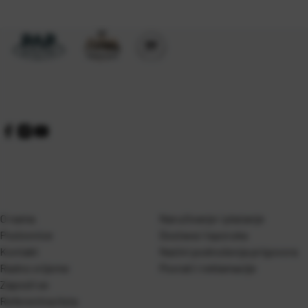
O nama
Naručivanje i plaćanje
Poslovnice
Dostava i isporuka
Kontakt
Naćini podnošenja prigovora
Radno vrijeme
Povrati i reklamacije
Zaposli se
Referentna lista