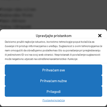
Promjer vijka: 4,2 mm
Duljina vijka: 70 mm
Paket: 250 kom
Težina: 1,08 kg/pak
Upravljajte pristankom
1 karton = 12 pak
Da bismo pružili najbolje iskustvo, koristimo tehnologije poput kolačića za
čuvanje i/ili pristup informacijama o uređaju. Suglasnost s ovim tehnologijama će
nam omogućiti da obrađujemo podatke kao što su ponašanje pri pregledavanju
ili jedinstveni ID-ovi na ovoj web stranici. Nepristanak ili povlačenje suglasnosti
može negativno utjecati na određene karakteristike i funkcije.
DETALJI PROIZVODA
Prihvaćam sve
Prihvaćam nužne
Prilagodi
Postavke kolačića