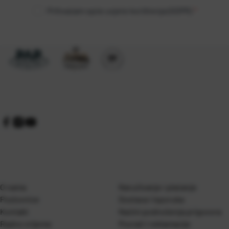
Prihvaćam opće uvjete korištenja (GDPR)
*
O nama
Naručivanje i plaćanje
Poslovnice
Dostava i isporuka
Kontakt
Naćini podnošenja prigovora
Radno vrijeme
Povrati i reklamacije