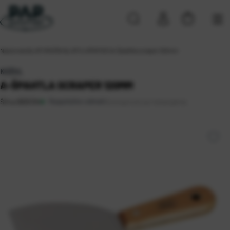
Naslovna
\
ALATI
\
RUČNI ALATI
\
LOPATICE
\
A-Špahtla scraper 120mm
KOŽUL
A-ŠPAHTLA SCRAPER 120MM
Raspoloživo odmah
Dostupnost po lokacijama
Šifra:
0805194
Koprivnica
Rijeka 2 (3)
Solin
Sveta Nedelja (5)
Zagreb (16)