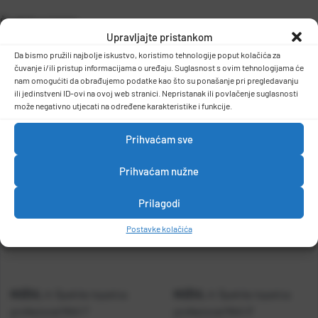
Špahtla scraper
Upravljajte pristankom
-širina 120mm,drška drvena
-težina 0,104kg
DETALJI PROIZVODA
Da bismo pružili najbolje iskustvo, koristimo tehnologije poput kolačića za
čuvanje i/ili pristup informacijama o uređaju. Suglasnost s ovim tehnologijama će
nam omogućiti da obrađujemo podatke kao što su ponašanje pri pregledavanju
ili jedinstveni ID-ovi na ovoj web stranici. Nepristanak ili povlačenje suglasnosti
može negativno utjecati na određene karakteristike i funkcije.
Prihvaćam sve
Prihvaćam nužne
Prilagodi
Postavke kolačića
KOŽUL
KOŽUL
A-Špahtla-lopatica
A-Špahtla-lopatica
profesional MAX 1"
profesional MAX 3"