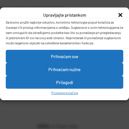
Žičana četka professional 6 reda
Upravljajte pristankom
-ručni alat
-drvena drška
Da bismo pružili najbolje iskustvo, koristimo tehnologije poput kolačića za
čuvanje i/ili pristup informacijama o uređaju. Suglasnost s ovim tehnologijama će
-težina:0,149kg
DETALJI PROIZVODA
nam omogućiti da obrađujemo podatke kao što su ponašanje pri pregledavanju
ili jedinstveni ID-ovi na ovoj web stranici. Nepristanak ili povlačenje suglasnosti
može negativno utjecati na određene karakteristike i funkcije.
Prihvaćam sve
Prihvaćam nužne
Prilagodi
Postavke kolačića
KOŽUL
A-Žičana četka