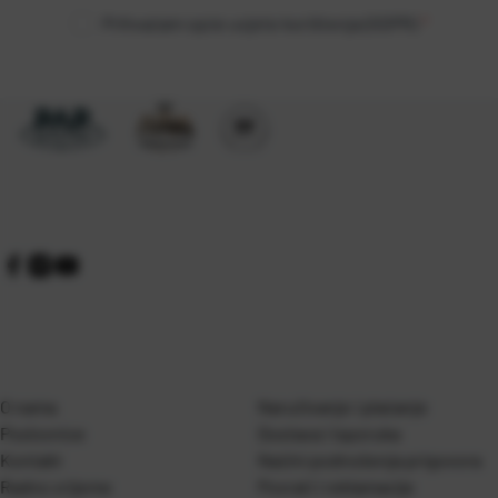
Prihvaćam opće uvjete korištenja (GDPR)
*
O nama
Naručivanje i plaćanje
Poslovnice
Dostava i isporuka
Kontakt
Naćini podnošenja prigovora
Radno vrijeme
Povrati i reklamacije