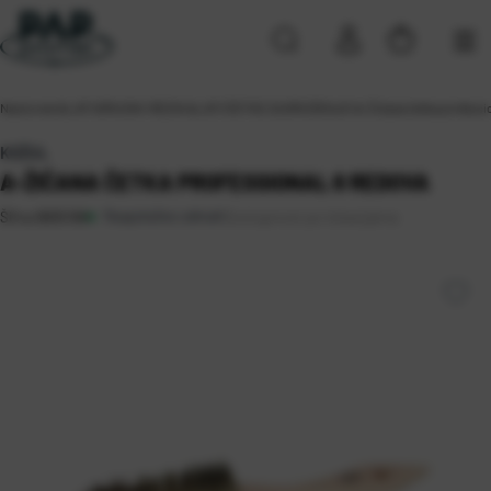
Naslovna
\
ALATI
\
BRUSNI I REZNI ALATI
\
ČETKE ZA BRUŠENJE
\
A-Žičana četka professi
KOŽUL
A-ŽIČANA ČETKA PROFESSIONAL 6 REDOVA
Raspoloživo odmah
Dostupnost po lokacijama
Šifra:
0805198
Koprivnica
Rijeka 2
Sveta Nedelja (3)
Zagreb