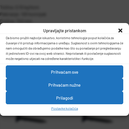
Težina: 0,15 kg/kom
Pakiranje: 100 kom/pak
Duljina: 740 mm
Upravljajte pristankom
Da bismo pružili najbolje iskustvo, koristimo tehnologije poput kolačića za
čuvanje i/ili pristup informacijama o uređaju. Suglasnost s ovim tehnologijama će
nam omogućiti da obrađujemo podatke kao što su ponašanje pri pregledavanju
ili jedinstveni ID-ovi na ovoj web stranici. Nepristanak ili povlačenje suglasnosti
DETALJI PROIZVODA
može negativno utjecati na određene karakteristike i funkcije.
Prihvaćam sve
Prihvaćam nužne
Prilagodi
Postavke kolačića