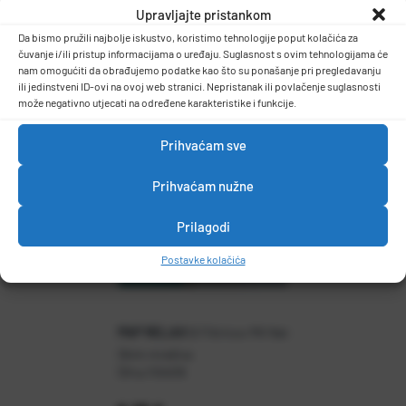
Upravljajte pristankom
Košarica za skimmer
DETALJI PROIZVODA
Da bismo pružili najbolje iskustvo, koristimo tehnologije poput kolačića za
čuvanje i/ili pristup informacijama o uređaju. Suglasnost s ovim tehnologijama će
nam omogućiti da obrađujemo podatke kao što su ponašanje pri pregledavanju
ili jedinstveni ID-ovi na ovoj web stranici. Nepristanak ili povlačenje suglasnosti
može negativno utjecati na određene karakteristike i funkcije.
Prihvaćam sve
Prihvaćam nužne
Prilagodi
Postavke kolačića
PAP RELAX
B Filtrinov MX Net
Skim mrežica
Šifra:
1104018