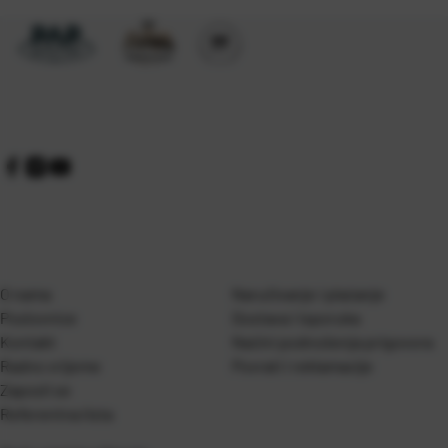
O nama
Naručivanje i plaćanje
Poslovnice
Dostava i isporuka
Kontakt
Naćini podnošenja prigovora
Radno vrijeme
Povrati i reklamacije
Zaposli se
Referentna lista