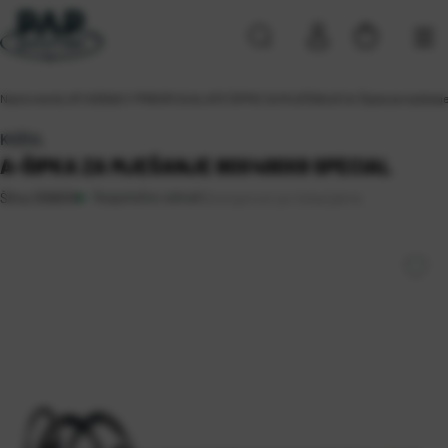
Naslovna
\
ALATI
\
DODACI I PRIBOR ZA ALATE
\
ŠIPKE ZA MIJEŠANJE
\
A-Šipka za mješan
KOŽUL
A-ŠIPKA ZA MJEŠANJE 80X400X8 SPECIAL
Raspoloživo odmah
Dostupnost po lokacijama
Šifra:
1309019
Rijeka 2 (1)
Solin (1)
Sveta Nedelja (4)
Zagreb (7)