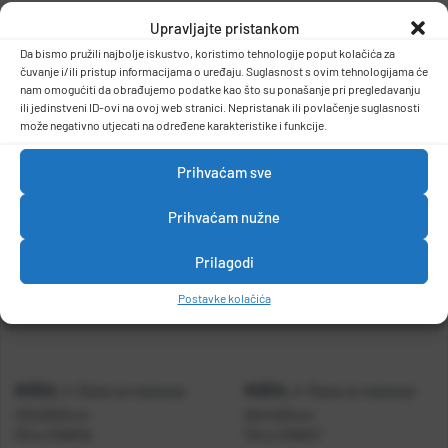
Upravljajte pristankom
Šipka za miješanje 80x400x8 SPECIAL
-težina:0,3kg
DETALJI PROIZVODA
Da bismo pružili najbolje iskustvo, koristimo tehnologije poput kolačića za
čuvanje i/ili pristup informacijama o uređaju. Suglasnost s ovim tehnologijama će
nam omogućiti da obrađujemo podatke kao što su ponašanje pri pregledavanju
ili jedinstveni ID-ovi na ovoj web stranici. Nepristanak ili povlačenje suglasnosti
može negativno utjecati na određene karakteristike i funkcije.
Prihvaćam sve
Prihvaćam nužne
Prilagodi
Postavke kolačića
KOŽUL
KOŽUL
A-Šipka za mješanje
A-Šipka za mješanje
100x600mm
60x400mm
Šifra:
1309016
Šifra:
1309017