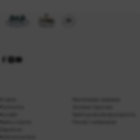
O nama
Naručivanje i plaćanje
Poslovnice
Dostava i isporuka
Kontakt
Naćini podnošenja prigovora
Radno vrijeme
Povrati i reklamacije
Zaposli se
Referentna lista