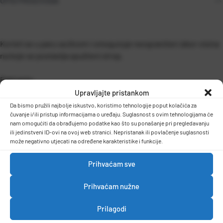
OPIS PROIZVODA
Koristi se u paru sa žicom i omogućuje neograničen izbor visina
na koje se postavlja spušteni strop.
Pakiranje:
Paket - 100 komada
Upravljajte pristankom
Da bismo pružili najbolje iskustvo, koristimo tehnologije poput kolačića za
čuvanje i/ili pristup informacijama o uređaju. Suglasnost s ovim tehnologijama će
1 kom= 0,04 kg
nam omogućiti da obrađujemo podatke kao što su ponašanje pri pregledavanju
ili jedinstveni ID-ovi na ovoj web stranici. Nepristanak ili povlačenje suglasnosti
može negativno utjecati na određene karakteristike i funkcije.
Prihvaćam sve
DETALJI PROIZVODA
Prihvaćam nužne
Prilagodi