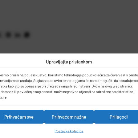
Upravljajte pristankom
kg
bismo pružili najbolje iskustvo, koristimo tehnologije poput kolačića za čuvanje i/ili prist
ormacijama o uređaju. Suglasnost s ovim tehnologijama će nam omogućiti da obrađujemo
atke kao što su ponašanje pri pregledavanju ili jedinstveni ID-ovi na ovoj web stranici.
ristanak ili povlačenje suglasnosti može negativno utjecati na određene karakteristike i
kcije.
Prihvaćam sve
Prihvaćam nužne
Prilagodi
Postavke kolačića