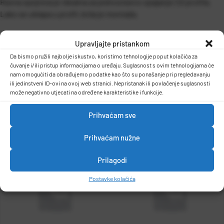
Ravna spojnica je idealna za jednostavno spajanje CD profila.
Lako se uklapa u profil, brža je montaža.
Upravljajte pristankom
Da bismo pružili najbolje iskustvo, koristimo tehnologije poput kolačića za
čuvanje i/ili pristup informacijama o uređaju. Suglasnost s ovim tehnologijama će
nam omogućiti da obrađujemo podatke kao što su ponašanje pri pregledavanju
ili jedinstveni ID-ovi na ovoj web stranici. Nepristanak ili povlačenje suglasnosti
DETALJI PROIZVODA
može negativno utjecati na određene karakteristike i funkcije.
Prihvaćam sve
Prihvaćam nužne
Prilagodi
Postavke kolačića