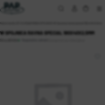
Naslovna
\
ALATI
\
VIJČANA ROBA
\
SPOJNICE
\
W Spojnica ravna special 180x40x2,5mm
W SPOJNICA RAVNA SPECIAL 180X40X2,5MM
Raspoloživo odmah
Dostupnost po lokacijama
Šifra:
0810164
Koprivnica
Sveta Nedelja (9)