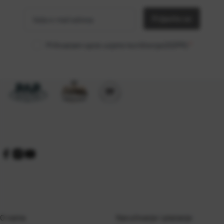
e-mail
Prijavite se
adresa
Prihvaćam opće uvjete korištenja (GDPR)
*
O nama
Naručivanje i plaćanje