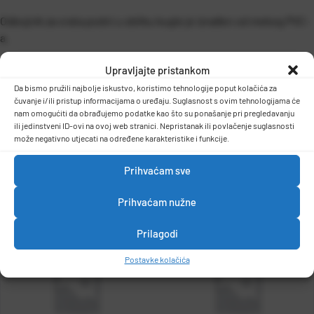
Odbojnik za vrata podni u obliku kugle je izrađen od mekog PVC-
a.
Upravljajte pristankom
Da bismo pružili najbolje iskustvo, koristimo tehnologije poput kolačića za
čuvanje i/ili pristup informacijama o uređaju. Suglasnost s ovim tehnologijama će
nam omogućiti da obrađujemo podatke kao što su ponašanje pri pregledavanju
ili jedinstveni ID-ovi na ovoj web stranici. Nepristanak ili povlačenje suglasnosti
DETALJI PROIZVODA
može negativno utjecati na određene karakteristike i funkcije.
Prihvaćam sve
Prihvaćam nužne
Prilagodi
Postavke kolačića