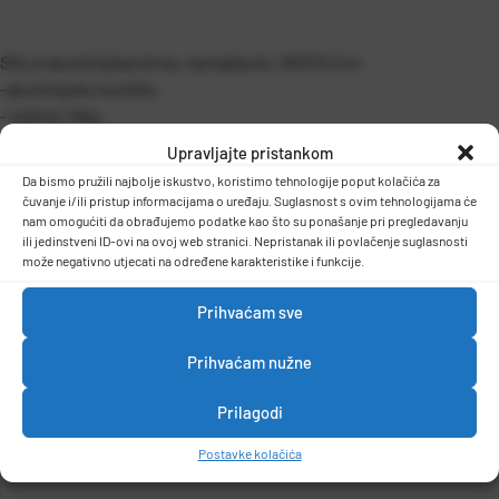
SOLA aluminijska letva, ravnjača AL 1007/2,5 m
-aluminijsko kučište
- težina 1,5kg
-plastične kapice na krajevima
Upravljajte pristankom
-primjena :građevinari
Da bismo pružili najbolje iskustvo, koristimo tehnologije poput kolačića za
čuvanje i/ili pristup informacijama o uređaju. Suglasnost s ovim tehnologijama će
nam omogućiti da obrađujemo podatke kao što su ponašanje pri pregledavanju
ili jedinstveni ID-ovi na ovoj web stranici. Nepristanak ili povlačenje suglasnosti
može negativno utjecati na određene karakteristike i funkcije.
DETALJI PROIZVODA
Prihvaćam sve
Prihvaćam nužne
Prilagodi
Postavke kolačića