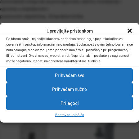
Automatski osigurač za prenaponsku zaštitu instalacije i
opreme u stambenim i
poslovnim objektima - B karakteristike.
Upravljajte pristankom
Isklopna moć 10 kA
Da bismo pružili najbolje iskustvo, koristimo tehnologije poput kolačića za
čuvanje i/ili pristup informacijama o uređaju. Suglasnost s ovim tehnologijama će
nam omogućiti da obrađujemo podatke kao što su ponašanje pri pregledavanju
ili jedinstveni ID-ovi na ovoj web stranici. Nepristanak ili povlačenje suglasnosti
može negativno utjecati na određene karakteristike i funkcije.
DETALJI PROIZVODA
Prihvaćam sve
Prihvaćam nužne
Prilagodi
Postavke kolačića