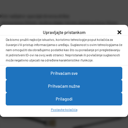
Kist radijator specijal drvena drška
-širina kista 20mm, dužina dlake 44mm,debljina kista 10mm
-težina 0,038kg
Upravljajte pristankom
Da bismo pružili najbolje iskustvo, koristimo tehnologije poput kolačića za
čuvanje i/ili pristup informacijama o uređaju. Suglasnost s ovim tehnologijama će
nam omogućiti da obrađujemo podatke kao što su ponašanje pri pregledavanju
ili jedinstveni ID-ovi na ovoj web stranici. Nepristanak ili povlačenje suglasnosti
može negativno utjecati na određene karakteristike i funkcije.
DETALJI PROIZVODA
Prihvaćam sve
Prihvaćam nužne
Prilagodi
Postavke kolačića