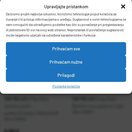
Upravljajte pristankom
Da bismo pružili najbolje iskustvo, koristimo tehnologije poput kolačića za
čuvanje i/ili pristup informacijama o uređaju. Suglasnost s ovim tehnologijama će
nam omogućiti da obrađujemo podatke kao što su ponašanje pri pregledavanju
ili jedinstveni ID-ovi na ovoj web stranici. Nepristanak ili povlačenje suglasnosti
može negativno utjecati na određene karakteristike i funkcije.
Prihvaćam sve
Prihvaćam nužne
Prilagodi
Postavke kolačića
PAP RELAX
PAP RELAX
B Pap Relax
B Pap Relax
Bamboo profil -
Bamboo inox spojnica i vijak
Šifra:
1103011
podkonstrukcija, 2200x40x30
Šifra:
1103012
Cijena:
5,90 €