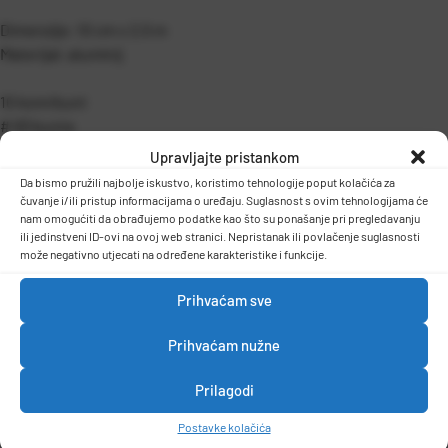
Dimenzije: 10 cm x 2,5 m
Materijal: aluminij
10 kom/bunt
# 63 bunta
1#=1575m
Upravljajte pristankom
Da bismo pružili najbolje iskustvo, koristimo tehnologije poput kolačića za
čuvanje i/ili pristup informacijama o uređaju. Suglasnost s ovim tehnologijama će
nam omogućiti da obrađujemo podatke kao što su ponašanje pri pregledavanju
ili jedinstveni ID-ovi na ovoj web stranici. Nepristanak ili povlačenje suglasnosti
može negativno utjecati na određene karakteristike i funkcije.
DETALJI PROIZVODA
Prihvaćam sve
Prihvaćam nužne
Prilagodi
Postavke kolačića