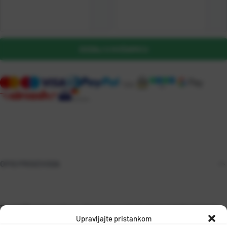
DODAJ U KOŠARICU
OPIS PROIZVODA
Tvornički pripremljena glet masa na bazi vapna namijenjena za
Upravljajte pristankom
unutarnju primjenu.