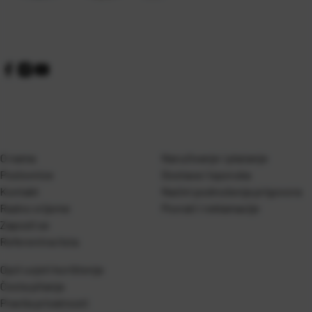
O nama
Naručivanje i plaćanje
Poslovnice
Dostava i isporuka
Kontakt
Naćini podnošenja prigovora
Radno vrijeme
Povrati i reklamacije
Zaposli se
Referentna lista
Opći uvjeti korištenja
Česta pitanja
Pravila privatnosti