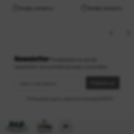
Dodaj u košaricu
Dodaj u košaricu
Newsletter
Predbilježite se za naš
newsletter i prvi primite ponude u svoj inbox
Vaša
*
e-mail
Prijavite se
adresa
Prihvaćam opće uvjete korištenja (GDPR)
*