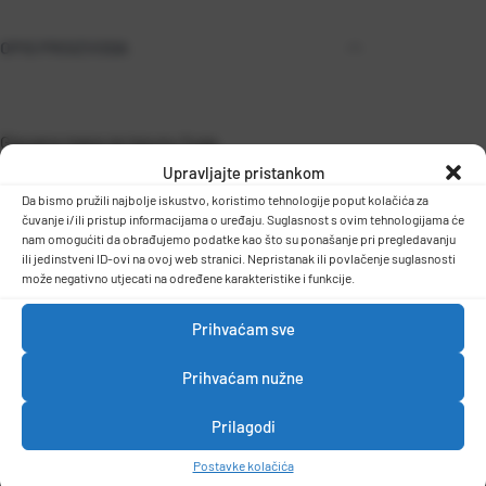
OPIS PROIZVODA
Gipsana masa za ispunu fuga.
Područje primjene: spojevi gipskartonskih ploča
Upravljajte pristankom
Da bismo pružili najbolje iskustvo, koristimo tehnologije poput kolačića za
čuvanje i/ili pristup informacijama o uređaju. Suglasnost s ovim tehnologijama će
nam omogućiti da obrađujemo podatke kao što su ponašanje pri pregledavanju
ili jedinstveni ID-ovi na ovoj web stranici. Nepristanak ili povlačenje suglasnosti
može negativno utjecati na određene karakteristike i funkcije.
DETALJI PROIZVODA
Prihvaćam sve
Prihvaćam nužne
Prilagodi
Postavke kolačića