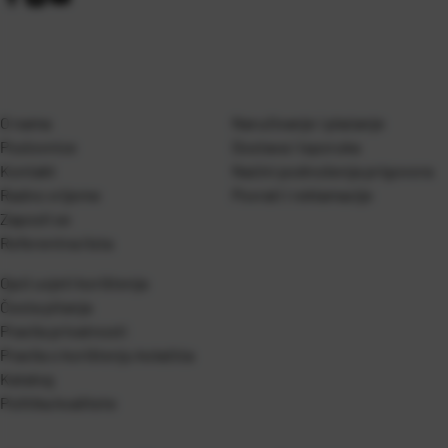
O nama
Naručivanje i plaćanje
Poslovnice
Dostava i isporuka
Kontakt
Naćini podnošenja prigovora
Radno vrijeme
Povrati i reklamacije
Zaposli se
Referentna lista
Opći uvjeti korištenja
Česta pitanja
Pravila privatnosti
Pravila o korištenju kolačića
Katalog
Politika kvalitete