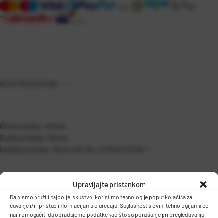
OPIS PROIZVODA
Širina četke: 40mm
Duljina četke: 51mm
Debljina četke: 15mm
DETALJI PROIZVODA
Upravljajte pristankom
Da bismo pružili najbolje iskustvo, koristimo tehnologije poput kolačića za
čuvanje i/ili pristup informacijama o uređaju. Suglasnost s ovim tehnologijama će
nam omogućiti da obrađujemo podatke kao što su ponašanje pri pregledavanju