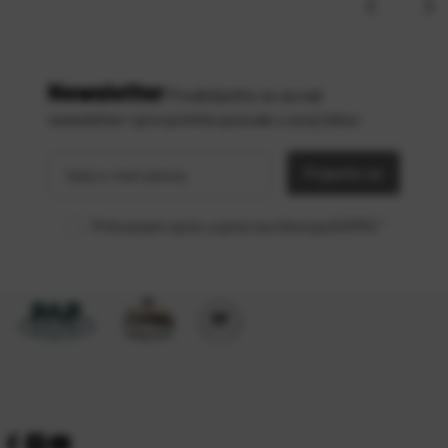
Newsletter
Predbilježite se za naš
newsletter i prvi primite ponude u svoj inbox
Vaša
*
e-mail
Prijavite se
adresa
Prihvaćam opće uvjete korištenja (GDPR)
*