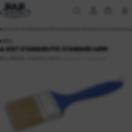
Naslovna
\
ALATI
\
RUČNI ALATI
\
PRIBOR ZA KREČENJE I BOJANJE
\
A-Kist standard PVC
KOŽUL
A-KIST STANDARD PVC STANDARD 40MM
Raspoloživo odmah
Dostupnost po lokacijama
Šifra:
0805141
Rijeka 2 (9)
Sveta Nedelja (4)