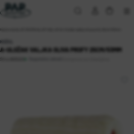
Naslovna
\
ALATI
\
RUČNI ALATI
\
VALJCI
\
A-Uložak valjka oliva profy 25cm/53mm
KOŽUL
A-ULOŽAK VALJKA OLIVA PROFY 25CM/53MM
Raspoloživo odmah
Dostupnost po lokacijama
Šifra:
0805020
Koprivnica
Rijeka 2
Sveta Nedelja (2)
Zagreb (7)