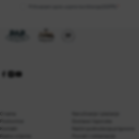
Prihvaćam opće uvjete korištenja (GDPR)
*
O nama
Naručivanje i plaćanje
Poslovnice
Dostava i isporuka
Kontakt
Naćini podnošenja prigovora
Radno vrijeme
Povrati i reklamacije