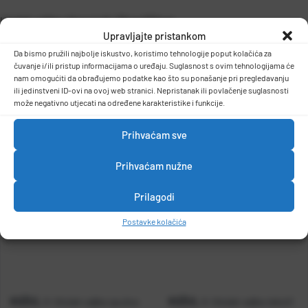
Uložak valjka oliva profy 25cm/53mm
Upravljajte pristankom
-tip materijala : polyamid
-primjena: disperzivne boje i lakovi
Da bismo pružili najbolje iskustvo, koristimo tehnologije poput kolačića za
čuvanje i/ili pristup informacijama o uređaju. Suglasnost s ovim tehnologijama će
-težina:0,16kg
DETALJI PROIZVODA
nam omogućiti da obrađujemo podatke kao što su ponašanje pri pregledavanju
ili jedinstveni ID-ovi na ovoj web stranici. Nepristanak ili povlačenje suglasnosti
može negativno utjecati na određene karakteristike i funkcije.
Prihvaćam sve
Prihvaćam nužne
Prilagodi
Postavke kolačića
KOŽUL
KOŽUL
A-Uložak valjka spužva
A-Uložak valjka tekstil