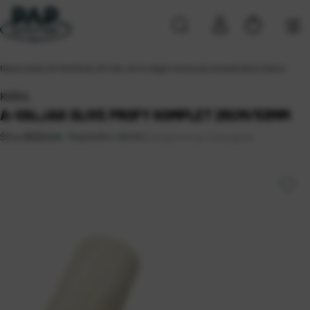
Naslovna
\
ALATI
\
RUČNI ALATI
\
VALJCI
\
A-Valjak olive profy komplet 25cm/53mm
KOŽUL
A-VALJAK OLIVE PROFY KOMPLET 25CM/53MM
Raspoloživo odmah
Dostupnost po lokacijama
Šifra:
0805044
Koprivnica
Rijeka 2
Sveta Nedelja (4)
Zagreb (3)