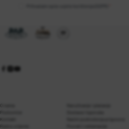
Prihvaćam opće uvjete korištenja (GDPR)
*
O nama
Naručivanje i plaćanje
Poslovnice
Dostava i isporuka
Kontakt
Naćini podnošenja prigovora
Radno vrijeme
Povrati i reklamacije