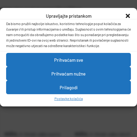
Valjak olive profy komplet 25cm/53mm
Upravljajte pristankom
-tip:polyamid
-primjena: disperzivne boje i lakovi
Da bismo pružili najbolje iskustvo, koristimo tehnologije poput kolačića za
čuvanje i/ili pristup informacijama o uređaju. Suglasnost s ovim tehnologijama će
-težina 0,4kg
DETALJI PROIZVODA
nam omogućiti da obrađujemo podatke kao što su ponašanje pri pregledavanju
ili jedinstveni ID-ovi na ovoj web stranici. Nepristanak ili povlačenje suglasnosti
može negativno utjecati na određene karakteristike i funkcije.
Prihvaćam sve
Prihvaćam nužne
Prilagodi
Postavke kolačića
KOŽUL
KOŽUL
A-Uložak valjka sparta
A-Uložak valjka tekstil