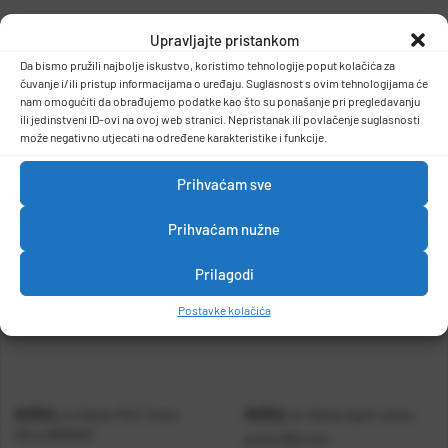
Gleter leptir extra profy 500 mm
Upravljajte pristankom
-drška soft grip
Da bismo pružili najbolje iskustvo, koristimo tehnologije poput kolačića za
-težina 0,412kg
DETALJI PROIZVODA
čuvanje i/ili pristup informacijama o uređaju. Suglasnost s ovim tehnologijama će
nam omogućiti da obrađujemo podatke kao što su ponašanje pri pregledavanju
ili jedinstveni ID-ovi na ovoj web stranici. Nepristanak ili povlačenje suglasnosti
može negativno utjecati na određene karakteristike i funkcije.
Prihvaćam sve
Prihvaćam nužne
Prilagodi
Postavke kolačića
KOŽUL
KOŽUL
A-Gleter PVC 3 mm
A-Gleter leptir extra
Šifra:
0805921
profy 350 mm