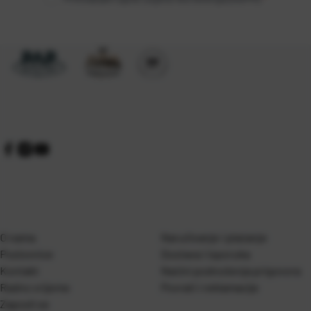
O nama
Naručivanje i plaćanje
Poslovnice
Dostava i isporuka
Kontakt
Naćini podnošenja prigovora
Radno vrijeme
Povrati i reklamacije
Zaposli se