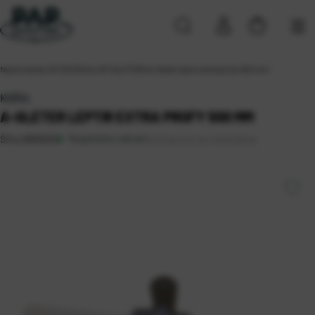
Naslovna
\
ALATI
\
RUČNI ALATI
\
GLETERI
\
A-Gleter leptir extra profy 500 mm
KOŽUL
A-GLETER LEPTIR EXTRA PROFY 500 MM
Raspoloživo odmah
Dostupnost po lokacijama
Šifra:
0805933
Koprivnica (1)
Rijeka 2
Solin (3)
Sveta Nedelja (3)
Zagreb (2)