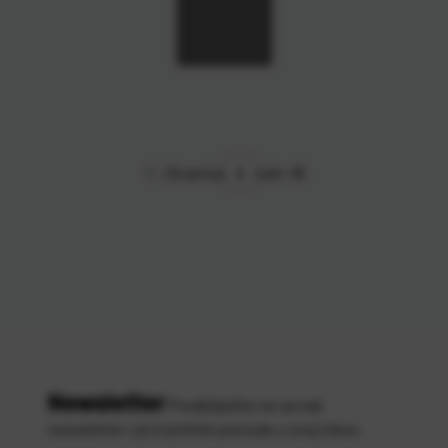
Stranica
od
4
Newsletter
Predbilježite se za naš
newsletter i prvi primite ponude u svoj inbox
Vaša
*