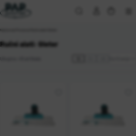
Naslovna
\
Proizvod Ručni alati
\
Gleter
Ručni alati: Gleter
Zadano
Ukupno:
45
artikala
12
24
48
Sortiranje
Najviša
cijena
Najniža
cijena
Naziv A-
Z
Naziv Z-
A