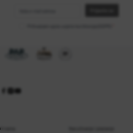
e-mail
Prijavite se
adresa
Prihvaćam opće uvjete korištenja (GDPR)
*
O nama
Naručivanje i plaćanje