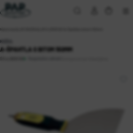
Naslovna
\
ALATI
\
RUČNI ALATI
\
LOPATICE
\
A-Špahtla s bitom 150mm
KOŽUL
A-ŠPAHTLA S BITOM 150MM
Raspoloživo odmah
Dostupnost po lokacijama
Šifra:
0805100
Koprivnica (11)
Rijeka 2 (14)
Solin (4)
Sveta Nedelja (2)
Zagreb (10)