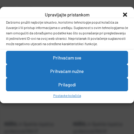
Špahtla s bitom
Upravljajte pristankom
-širina 150mm, drška soft grip
Da bismo pružili najbolje iskustvo, koristimo tehnologije poput kolačića za
-težina 0,146kg
DETALJI PROIZVODA
čuvanje i/ili pristup informacijama o uređaju. Suglasnost s ovim tehnologijama će
nam omogućiti da obrađujemo podatke kao što su ponašanje pri pregledavanju
ili jedinstveni ID-ovi na ovoj web stranici. Nepristanak ili povlačenje suglasnosti
može negativno utjecati na određene karakteristike i funkcije.
Prihvaćam sve
Prihvaćam nužne
Prilagodi
Postavke kolačića
KOŽUL
KOŽUL
A-Špahtla-lopatica
A-Špahtla-lopatica
profesional MAX 3"
profesional MAX 6"