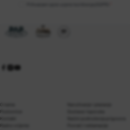
Prihvaćam opće uvjete korištenja (GDPR)
*
O nama
Naručivanje i plaćanje
Poslovnice
Dostava i isporuka
Kontakt
Naćini podnošenja prigovora
Radno vrijeme
Povrati i reklamacije