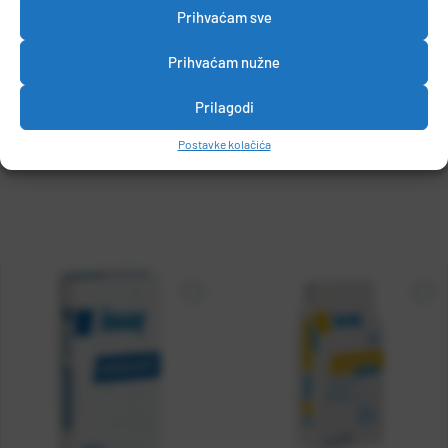
Prihvaćam sve
Prihvaćam nužne
Prilagodi
Postavke kolačića
DETALJI PROIZVODA