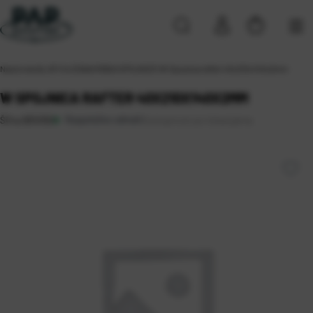
Naslovna
\
ALATI
\
VIJČANA ROBA
\
SPOJNICE
\
W Spojnica rafter 40x210x140x2mm
W SPOJNICA RAFTER 40X210X140X2MM
Raspoloživo odmah
Dostupnost po lokacijama
Šifra:
0810160
Sveta Nedelja (21)