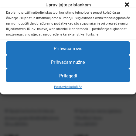
Spojnica rafter
Upravljajte pristankom
40x210x140x2mm
DETALJI PROIZVODA
Da bismo pružili najbolje iskustvo, koristimo tehnologije poput kolačića za
čuvanje i/ili pristup informacijama o uređaju. Suglasnost s ovim tehnologijama će
nam omogućiti da obrađujemo podatke kao što su ponašanje pri pregledavanju
ili jedinstveni ID-ovi na ovoj web stranici. Nepristanak ili povlačenje suglasnosti
može negativno utjecati na određene karakteristike i funkcije.
Prihvaćam sve
Prihvaćam nužne
Prilagodi
Postavke kolačića
W Spojnica kutna široka za
W Spojnica ravna ojačana
drvene grede 60x60x60x2mm
170x30x2,5mm
Šifra:
0810154
Šifra:
0810157