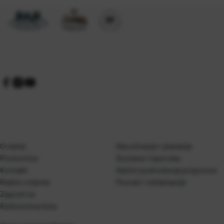
O nama
Naručivanje i plaćanje
Poslovnice
Dostava i isporuka
Kontakt
Naćini podnošenja prigovora
Radno vrijeme
Povrati i reklamacije
Zaposli se
Referentna lista